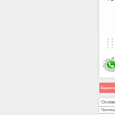
Характ
Основ
Произво