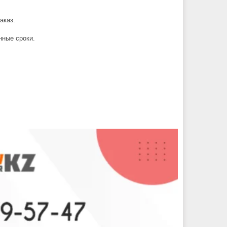
аказ.
нные сроки.