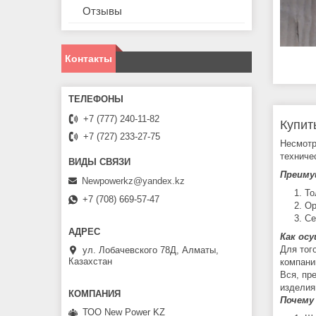
Отзывы
Контакты
+7 (777) 240-11-82
Купит
+7 (727) 233-27-75
Несмотр
техниче
Преиму
Newpowerkz@yandex.kz
То
+7 (708) 669-57-47
Ор
Се
Как ос
Для тог
ул. Лобачевского 78Д, Алматы,
Казахстан
компани
Вся, пр
изделия
Почему
ТОО New Power KZ