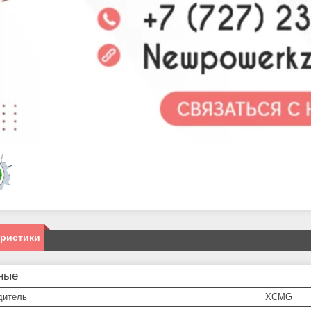
еристики
ные
дитель
XCMG