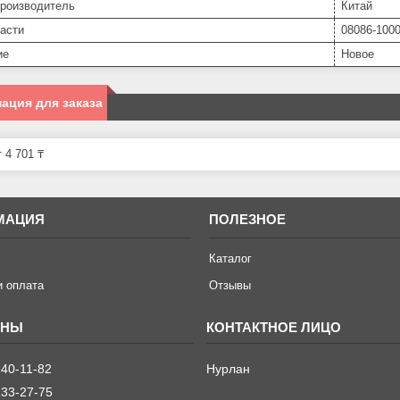
производитель
Китай
асти
08086-100
ие
Новое
ация для заказа
 4 701 ₸
МАЦИЯ
ПОЛЕЗНОЕ
Каталог
и оплата
Отзывы
240-11-82
Нурлан
233-27-75