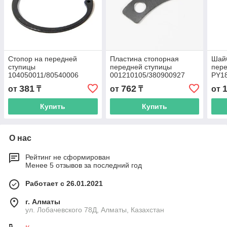
Стопор на передней
Пластина стопорная
Шай
ступицы
передней ступицы
пере
104050011/80540006
001210105/380900927
PY1
4шт*ком, 80мм,
381
762
от
₸
от
₸
от
Купить
Купить
О нас
Рейтинг не сформирован
Менее 5 отзывов за последний год
Работает с 26.01.2021
г. Алматы
ул. Лобачевского 78Д, Алматы, Казахстан